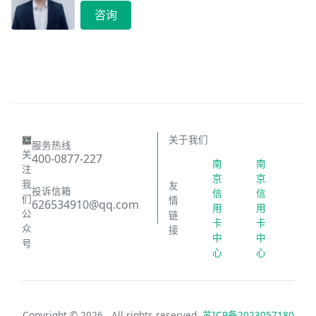
咨询
关于我们
服务热线
关
400-0877-227
南
南
注
京
京
我
友
投诉信箱
信
信
们
情
626534910@qq.com
用
用
公
链
卡
卡
众
接
中
中
号
心
心
Copyright ©
2026 . All rights reserved.
苏ICP备2023057180