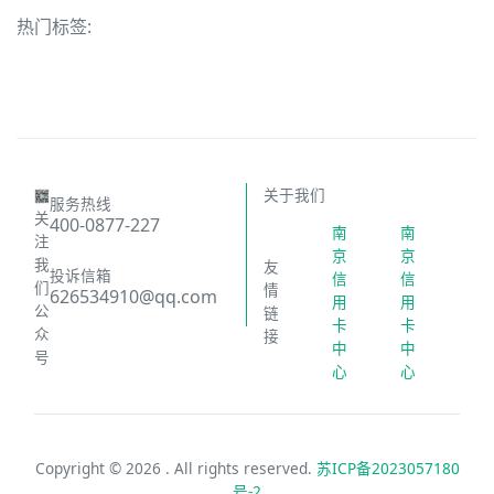
热门标签:
关于我们
服务热线
关
400-0877-227
南
南
注
京
京
我
友
投诉信箱
信
信
们
情
626534910@qq.com
用
用
公
链
卡
卡
众
接
中
中
号
心
心
Copyright ©
2026 . All rights reserved.
苏ICP备2023057180
号-2