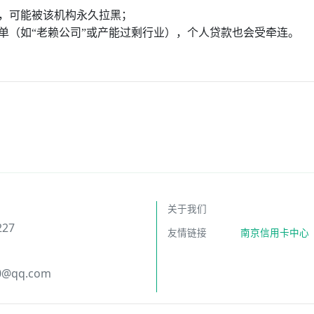
期，可能被该机构永久拉黑；
单（如“‌老赖公司”或产能过剩行业），个人贷款也会受牵连。‌‌
关于我们
227
友情链接
南京信用卡中心
0@qq.com